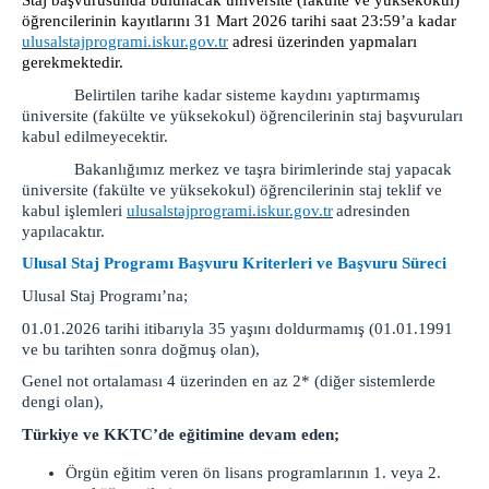
Staj başvurusunda bulunacak üniversite (fakülte ve yüksekokul)
öğrencilerinin kayıtlarını 31 Mart 2026 tarihi saat 23:59’a kadar
ulusalstajprogrami.iskur.gov.tr
adresi üzerinden yapmaları
gerekmektedir.
Belirtilen tarihe kadar sisteme kaydını yaptırmamış
üniversite (fakülte ve yüksekokul) öğrencilerinin staj başvuruları
kabul edilmeyecektir.
Bakanlığımız merkez ve taşra birimlerinde staj yapacak
üniversite (fakülte ve yüksekokul) öğrencilerinin staj teklif ve
kabul işlemleri
ulusalstajprogrami.iskur.gov.tr
adresinden
yapılacaktır.
Ulusal Staj Programı Başvuru Kriterleri ve Başvuru Süreci
Ulusal Staj Programı’na;
01.01.2026 tarihi itibarıyla 35 yaşını doldurmamış (01.01.1991
ve bu tarihten sonra doğmuş olan),
Genel not ortalaması 4 üzerinden en az 2* (diğer sistemlerde
dengi olan),
Türkiye ve KKTC’de eğitimine devam eden;
Örgün eğitim veren ön lisans programlarının 1. veya 2.