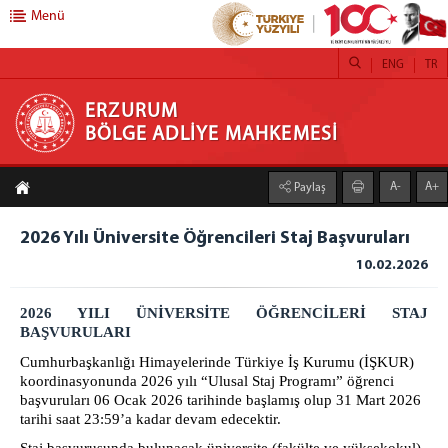
Menü
ENG
TR
ERZURUM BÖLGE ADLİYE MAHKEMESİ
ERZURUM
BÖLGE ADLİYE MAHKEMESİ
BAŞSAVCILIK
A-
A+
Paylaş
Cumhuriyet Başsavcısı
Cumhuriyet Başsavcı Vekili
2026 Yılı Üniversite Öğrencileri Staj Başvuruları
BAŞKANLIK
10.02.2026
Bölge Adliye Mahkemesi Başkanı
2026 YILI ÜNİVERSİTE ÖĞRENCİLERİ STAJ
YARGI ÇEVRESİ
BAŞVURULARI
Cumhurbaşkanlığı Himayelerinde Türkiye İş Kurumu (İŞKUR)
HİZMET BİNAMIZ
koordinasyonunda
2026 yılı “Ulusal Staj Programı” öğrenci
başvuruları 06 Ocak 2026 tarihinde başlamış olup 31 Mart 2026
BİLİRKİŞİLİK BÖLGE KURULU
tarihi saat 23:59’a kadar devam edecektir.
İLETİŞİM